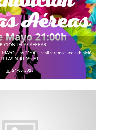
BICIÓN TELAS ÁEREAS
E MAYO a las 21:00H realizaremos una exhibición
 TELAS AÉREAS de f...
24/05/2023