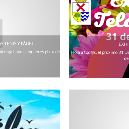
S TENIS Y PÁDEL
EXHI
ntrega llaves alquileres pista de
Hola a tod@s, el próximo 31 D
de