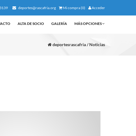
3139
deportes@rascafria.org
Mi compra (0)
Acceder
TACTO
ALTA DE SOCIO
GALERÍA
MÁS OPCIONES
deportesrascafria / Noticias